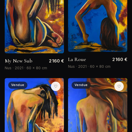
La Roue
2 160 €
My New Sub
2 160 €
Nus · 2021 · 60 × 80 cm
Nus · 2021 · 60 × 80 cm
Vendue
Vendue
♡
♡