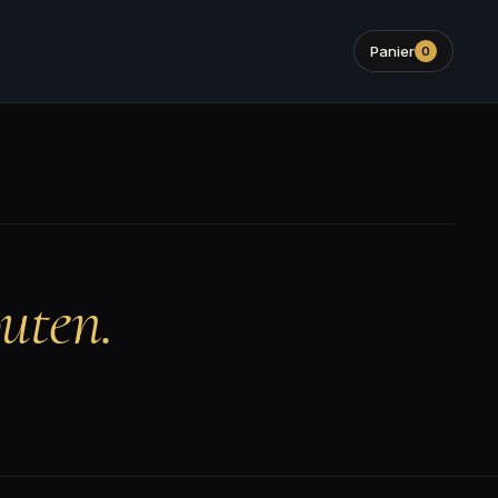
Panier
0
uten.