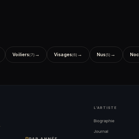
→
→
→
Voiliers
Visages
Nus
Noc
(7)
(6)
(5)
L’ARTISTE
→
Biographie
Journal
PAR ANNÉE