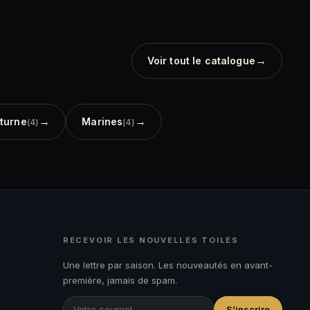
→
Voir tout le catalogue
→
→
turne
Marines
(4)
(4)
RECEVOIR LES NOUVELLES TOILES
Une lettre par saison. Les nouveautés en avant-
première, jamais de spam.
S’inscrire