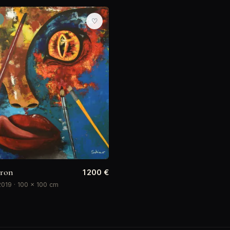
♡
uron
1 200 €
2019 · 100 × 100 cm