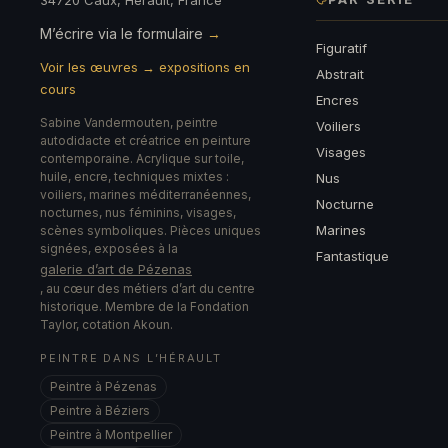
34720 Caux, Hérault, France
M’écrire via le formulaire
→
Figuratif
Voir les œuvres → expositions en
Abstrait
cours
Encres
Sabine Vandermouten, peintre
Voiliers
autodidacte et créatrice en peinture
Visages
contemporaine. Acrylique sur toile,
huile, encre, techniques mixtes :
Nus
voiliers, marines méditerranéennes,
Nocturne
nocturnes, nus féminins, visages,
Marines
scènes symboliques. Pièces uniques
signées, exposées à la
Fantastique
galerie d’art de Pézenas
, au cœur des métiers d’art du centre
historique. Membre de la Fondation
Taylor, cotation Akoun.
PEINTRE DANS L’HÉRAULT
Peintre à Pézenas
Peintre à Béziers
Peintre à Montpellier