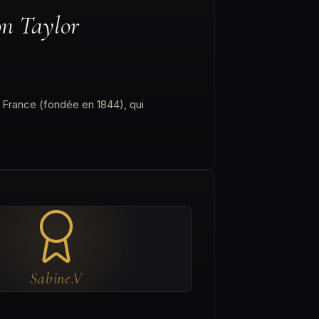
on Taylor
e France (fondée en 1844), qui
Sabine.V