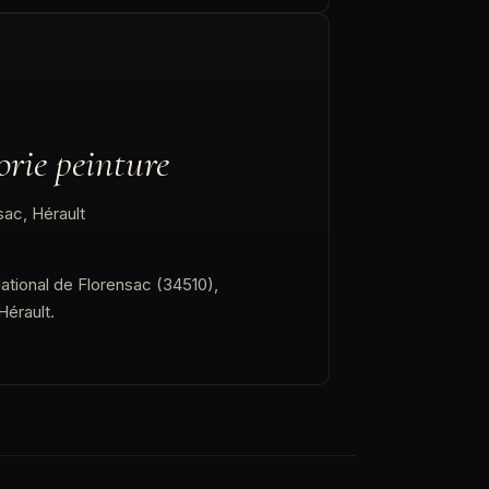
orie peinture
sac, Hérault
National de Florensac (34510),
Hérault.