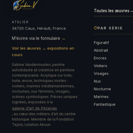
Toutes les œuvres
ATELIER
PAR SÉRIE
34720 Caux, Hérault, France
M’écrire via le formulaire
→
Figuratif
Voir les œuvres → expositions en
Abstrait
cours
Encres
Sabine Vandermouten, peintre
Voiliers
autodidacte et créatrice en peinture
Visages
contemporaine. Acrylique sur toile,
huile, encre, techniques mixtes :
Nus
voiliers, marines méditerranéennes,
Nocturne
nocturnes, nus féminins, visages,
Marines
scènes symboliques. Pièces uniques
signées, exposées à la
Fantastique
galerie d’art de Pézenas
, au cœur des métiers d’art du centre
historique. Membre de la Fondation
Taylor, cotation Akoun.