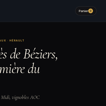
Panier
0
AUX · HÉRAULT
ès de Béziers,
umière du
u Midi, vignobles AOC