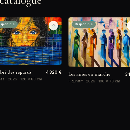
 catalogue
isponible
Disponible
♡
abri des regards
4 320 €
Les ames en marche
3 
es · 2026 · 120 × 80 cm
Figuratif · 2026 · 100 × 70 cm