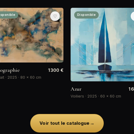
isponible
Disponible
♡
ographie
1 300 €
ait · 2025 · 80 × 60 cm
Azur
1 
Voiliers · 2025 · 60 × 60 cm
→
Voir tout le catalogue