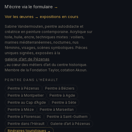
M’écrire via le formulaire
→
Voir les œuvres → expositions en cours
Sabine Vandermouten, peintre autodidacte et
créatrice en peinture contemporaine. Acrylique sur
toile, huile, encre, techniques mixtes : voiliers,
marines méditerranéennes, nocturnes, nus
féminins, visages, scènes symboliques. Pièces
uniques signées, exposées à la
galerie d’art de Pézenas
, au cœur des métiers d’art du centre historique.
Membre de la Fondation Taylor, cotation Akoun.
PEINTRE DANS L’HÉRAULT
Peintre à Pézenas
Peintre à Béziers
Peintre à Montpellier
Peintre à Agde
Peintre au Cap d’Agde
Peintre à Sète
Peintre à Mèze
Peintre à Marseillan
Peintre à Florensac
Peintre à Saint-Guilhem
Peintre dans l’Hérault
Galerie d’art à Pézenas
Itinéraires touristiques →