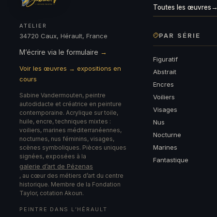
Toutes les œuvres
ATELIER
PAR SÉRIE
34720 Caux, Hérault, France
M’écrire via le formulaire
→
Figuratif
Voir les œuvres → expositions en
Abstrait
cours
Encres
Sabine Vandermouten, peintre
Voiliers
autodidacte et créatrice en peinture
Visages
contemporaine. Acrylique sur toile,
huile, encre, techniques mixtes :
Nus
voiliers, marines méditerranéennes,
Nocturne
nocturnes, nus féminins, visages,
Marines
scènes symboliques. Pièces uniques
signées, exposées à la
Fantastique
galerie d’art de Pézenas
, au cœur des métiers d’art du centre
historique. Membre de la Fondation
Taylor, cotation Akoun.
PEINTRE DANS L’HÉRAULT