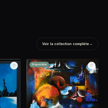
→
Voir la collection complète
Disponible
♡
♡