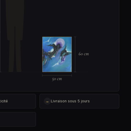
m
60 cm
50 cm
icité
→
Livraison sous 5 jours
é