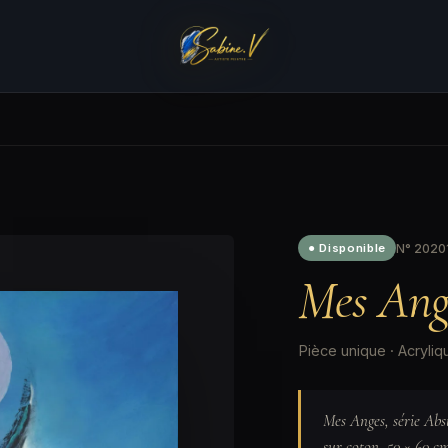
N° 20201
● Disponible
Mes Ang
Pièce unique · Acryliq
Mes Anges, série Abs
sur coton, 50 × 60 cm