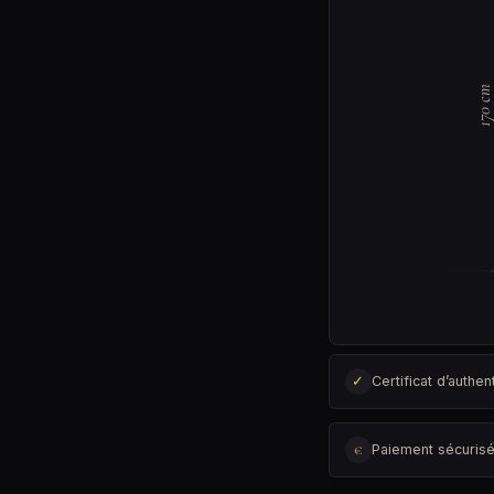
170 c
✓
Certificat d’authent
€
Paiement sécuris