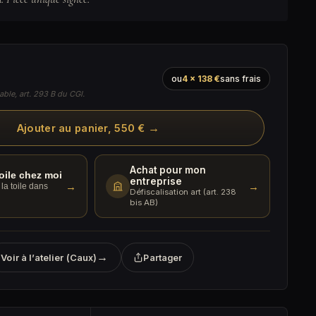
ou
4 × 138 €
sans frais
able, art. 293 B du CGI.
→
Ajouter au panier, 550 €
Achat pour mon
toile chez moi
entreprise
→
→
la toile dans
Défiscalisation art (art. 238
bis AB)
→
Voir à l’atelier (Caux)
Partager