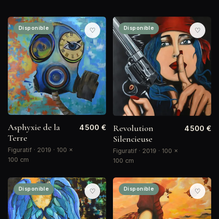
Disponible
Disponible
♡
♡
Asphyxie de la
Revolution
4 500 €
4 500 €
Terre
Silencieuse
Figuratif · 2019 · 100 ×
Figuratif · 2019 · 100 ×
100 cm
100 cm
Disponible
Disponible
♡
♡