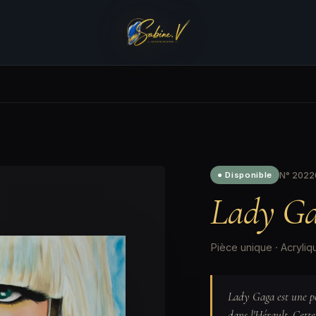
N° 20220
● Disponible
Lady Ga
Pièce unique · Acryli
Lady Gaga est une pei
dans l'Hérault. Cette