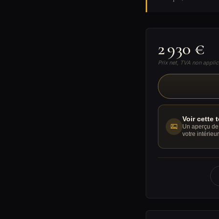
2 930 €
Prix net, TVA non applic
Voir cette 
Un aperçu de 
votre intérieur