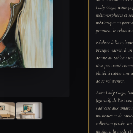
Lady Gaga, icône pop
métamorphoses et son 
médiatique en portrai
prennent le relais du
Réalisée à l'acryliqu
presque nacrés, à un 
donne au tableau une
n'est pas traité com
plutôt à capter une a
de se réinventer.
Avec Lady Gaga, Sabi
figuratif, de l'art c
s'adresse aux amateur
musicales et de table
collection privée, un
musique, la mode et 