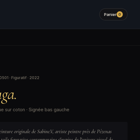
Panier
0
501 · Figuratif · 2022
ga.
que sur coton · Signée bas gauche
nture originale de Sabine.V, artiste peintre près de Pézenas
 toile figurative contemporaine s'inspire de l'univers visuel de