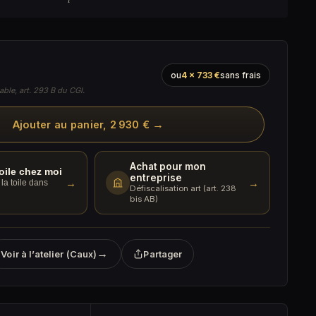
ou
4 × 733 €
sans frais
able, art. 293 B du CGI.
→
Ajouter au panier, 2 930 €
Achat pour mon
toile chez moi
entreprise
→
→
la toile dans
Défiscalisation art (art. 238
bis AB)
→
Voir à l’atelier (Caux)
Partager