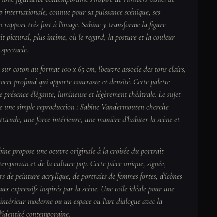
 internationale, connue pour sa puissance scénique, ses
rapport très fort à l'image. Sabine y transforme la figure
t pictural, plus intime, où le regard, la posture et la couleur
 spectacle.
e sur coton au format 100 x 65 cm, l'oeuvre associe des tons clairs,
vert profond qui apporte contraste et densité. Cette palette
 présence élégante, lumineuse et légèrement théâtrale. Le sujet
me une simple reproduction : Sabine Vandermouten cherche
ttitude, une force intérieure, une manière d'habiter la scène et
ne propose une oeuvre originale à la croisée du portrait
ontemporain et de la culture pop. Cette pièce unique, signée,
s de peinture acrylique, de portraits de femmes fortes, d'icônes
aux expressifs inspirés par la scène. Une toile idéale pour une
 intérieur moderne ou un espace où l'art dialogue avec la
l'identité contemporaine.