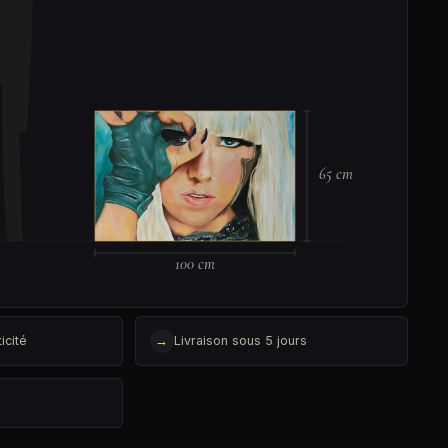
65 cm
100 cm
icité
→
Livraison sous 5 jours
é