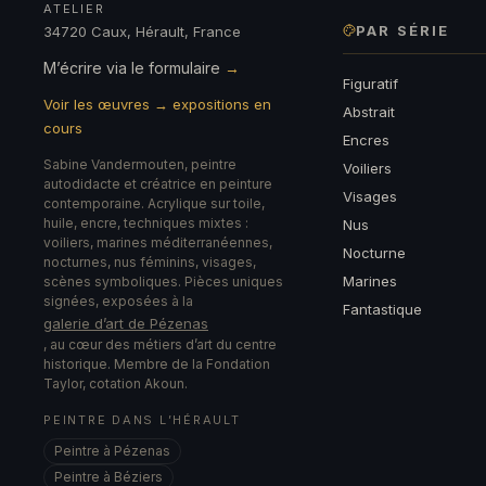
ATELIER
PAR SÉRIE
34720 Caux, Hérault, France
M’écrire via le formulaire
→
Figuratif
Voir les œuvres → expositions en
Abstrait
cours
Encres
Sabine Vandermouten, peintre
Voiliers
autodidacte et créatrice en peinture
Visages
contemporaine. Acrylique sur toile,
huile, encre, techniques mixtes :
Nus
voiliers, marines méditerranéennes,
Nocturne
nocturnes, nus féminins, visages,
Marines
scènes symboliques. Pièces uniques
signées, exposées à la
Fantastique
galerie d’art de Pézenas
, au cœur des métiers d’art du centre
historique. Membre de la Fondation
Taylor, cotation Akoun.
PEINTRE DANS L’HÉRAULT
Peintre à Pézenas
Peintre à Béziers