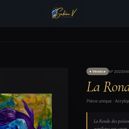
N° 20220402
● Vendue
La Ronde
Pièce unique · Acryliq
La Ronde des poisson
acrylique sur coton,