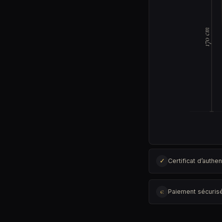
170 cm
✓
Certificat d’authen
€
Paiement sécuris