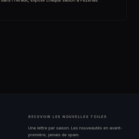
 dans l'Hérault, expose chaque saison à Pézenas.
RECEVOIR LES NOUVELLES TOILES
Une lettre par saison. Les nouveautés en avant-
première, jamais de spam.