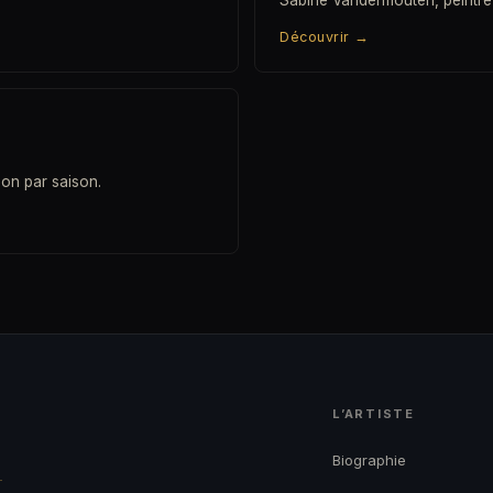
Sabine Vandermouten, peintre
Découvrir
→
son par saison.
L’ARTISTE
→
Biographie