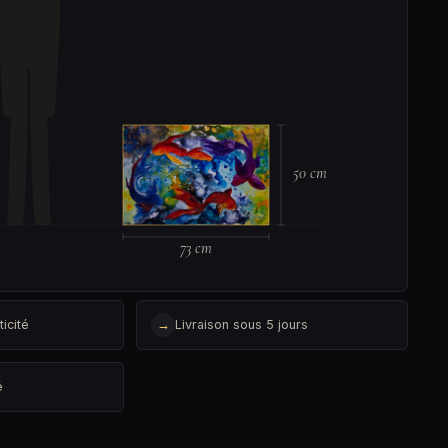
50 cm
73 cm
ticité
→
Livraison sous 5 jours
é