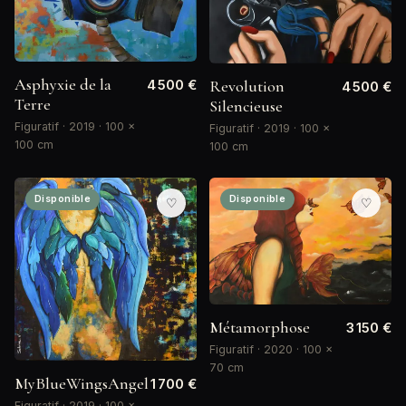
Asphyxie de la
Revolution
4 500 €
4 500 €
Terre
Silencieuse
Figuratif · 2019 · 100 ×
Figuratif · 2019 · 100 ×
100 cm
100 cm
Disponible
Disponible
♡
♡
Métamorphose
3 150 €
Figuratif · 2020 · 100 ×
70 cm
MyBlueWingsAngel
1 700 €
Figuratif · 2019 · 100 ×