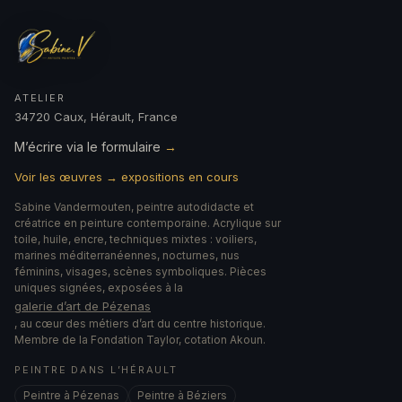
ATELIER
34720 Caux, Hérault, France
M’écrire via le formulaire
→
Voir les œuvres → expositions en cours
Sabine Vandermouten, peintre autodidacte et
créatrice en peinture contemporaine. Acrylique sur
toile, huile, encre, techniques mixtes : voiliers,
marines méditerranéennes, nocturnes, nus
féminins, visages, scènes symboliques. Pièces
uniques signées, exposées à la
galerie d’art de Pézenas
, au cœur des métiers d’art du centre historique.
Membre de la Fondation Taylor, cotation Akoun.
PEINTRE DANS L’HÉRAULT
Peintre à Pézenas
Peintre à Béziers