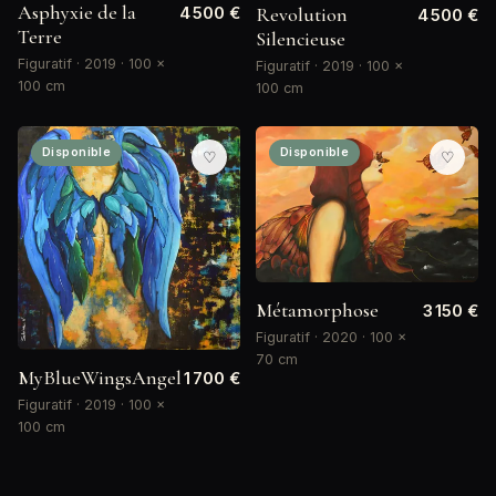
Asphyxie de la
Revolution
4 500 €
4 500 €
Terre
Silencieuse
Figuratif · 2019 · 100 ×
Figuratif · 2019 · 100 ×
100 cm
100 cm
Disponible
Disponible
♡
♡
Métamorphose
3 150 €
Figuratif · 2020 · 100 ×
70 cm
MyBlueWingsAngel
1 700 €
Figuratif · 2019 · 100 ×
100 cm