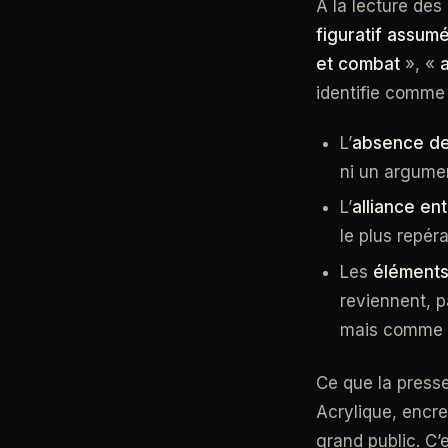
À la lecture des
figuratif assum
et combat
», «
identifie comme p
L’
absence de
ni un argumen
L’
alliance ent
le plus repér
Les
éléments
reviennent, p
mais comme c
Ce que la press
Acrylique, encre
grand public. C’e