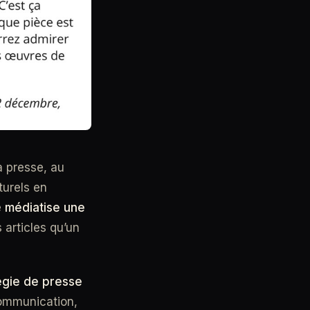
a presse, au
turels en
e
médiatise une
 articles qu’un
égie de presse
ommunication,