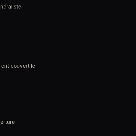
énéraliste
i ont couvert le
verture