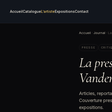
Accueil
Catalogue
L’artiste
Expositions
Contact
Accueil
·
Journal
·
La
PRESSE
CRITI
La pres
Vande
Articles, report
Couverture press
expositions.