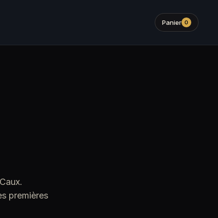
Panier
0
 Caux.
les premières