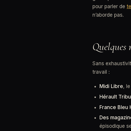
pour parler de
t
n’aborde pas.
Quelques r
Sans exhaustivit
travail :
Midi Libre
, l
Hérault Trib
France Bleu 
Des magazine
épisodique se