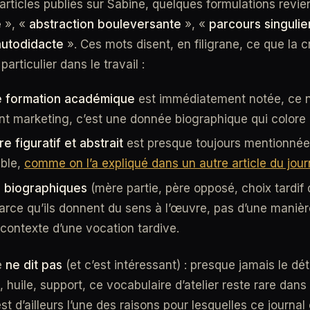
 articles publiés sur Sabine, quelques formulations revie
é
», «
abstraction bouleversante
», «
parcours singulie
autodidacte
». Ces mots disent, en filigrane, ce que la c
articulier dans le travail :
 formation académique
est immédiatement notée, ce n’
t marketing, c’est une donnée biographique qui colore l
re figuratif et abstrait
est presque toujours mentionnée.
able,
comme on l’a expliqué dans un autre article du jour
 biographiques
(mère partie, père opposé, choix tardif 
arce qu’ils donnent du sens à l’œuvre, pas d’une manièr
ontexte d’une vocation tardive.
e
ne dit pas
(et c’est intéressant) : presque jamais le dét
, huile, support, ce vocabulaire d’atelier reste rare dans
st d’ailleurs l’une des raisons pour lesquelles ce journal é