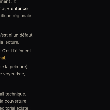
nnent : «
r
», «
enfance
ritique régionale
est ni un défaut
a lecture.
 C’est l’élément
nal
.
de la peinture)
e voyeuriste,
ail technique.
 la couverture
ditorial existe :