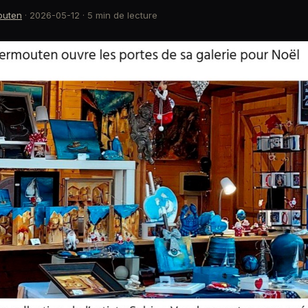
outen
·
2026-05-12
· 5 min de lecture