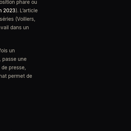
osition phare ou
en 2023
). L’article
séries (Voiliers,
ravail dans un
fois un
, passe une
e de presse,
rmat permet de