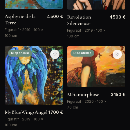
Asphyxie de la
Revolution
4 500 €
4 500 €
Terre
Silencieuse
Figuratif · 2019 · 100 ×
Figuratif · 2019 · 100 ×
100 cm
100 cm
Disponible
Disponible
♡
♡
Métamorphose
3 150 €
Figuratif · 2020 · 100 ×
70 cm
MyBlueWingsAngel
1 700 €
Figuratif · 2019 · 100 ×
100 cm