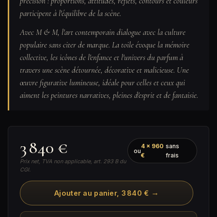
précision : proportions, attitudes, reflets, contours et couleurs
participent à l'équilibre de la scène.
Avec M & M, l'art contemporain dialogue avec la culture
populaire sans citer de marque. La toile évoque la mémoire
collective, les icônes de l'enfance et l'univers du parfum à
travers une scène détournée, décorative et malicieuse. Une
œuvre figurative lumineuse, idéale pour celles et ceux qui
aiment les peintures narratives, pleines d'esprit et de fantaisie.
3 840 €
4 × 960
sans
ou
€
frais
Prix net, TVA non applicable, art. 293 B du
CGI.
→
Ajouter au panier, 3 840 €