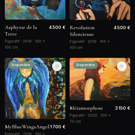
Asphyxie de la
Revolution
4 500 €
4 500 €
Terre
Silencieuse
Figuratif · 2019 · 100 ×
Figuratif · 2019 · 100 ×
100 cm
100 cm
Disponible
Disponible
♡
♡
Métamorphose
3 150 €
Figuratif · 2020 · 100 ×
70 cm
MyBlueWingsAngel
1 700 €
Figuratif · 2019 · 100 ×