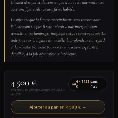
Chenoa n'est pas seulement un portrait : c'est une rencontre
avec une figure silencieuse, fière, habitée.
Le sujet évoque la femme amérindienne sans tomber dans
l'illustration simple. Il s'agit plutôt d'une interprétation
sensible, entre hommage, imaginaire et art contemporain. La
toile joue sur la dignité du modèle, la profondeur du regard
et la minutie picturale pour créer une œuvre expressive,
détaillée, à la fois décorative et intérieure.
4 500 €
4 × 1 125
sans
ou
€
frais
Prix net, TVA non applicable, art. 293 B
du CGI.
→
Ajouter au panier, 4 500 €