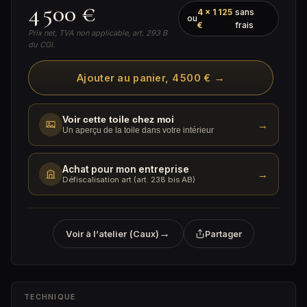
4 500 €
4 × 1 125
sans
ou
€
frais
Prix net, TVA non applicable, art. 293 B
du CGI.
→
Ajouter au panier, 4 500 €
Voir cette toile chez moi
→
Un aperçu de la toile dans votre intérieur
Achat pour mon entreprise
→
Défiscalisation art (art. 238 bis AB)
→
Voir à l’atelier (Caux)
Partager
TECHNIQUE