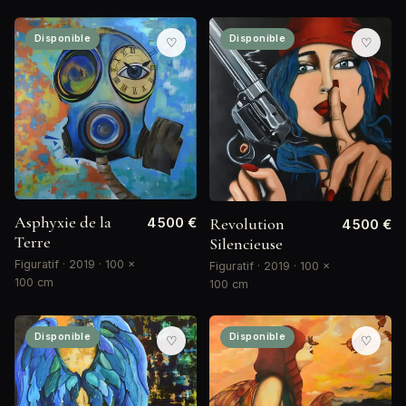
Disponible
Disponible
♡
♡
Asphyxie de la
Revolution
4 500 €
4 500 €
Terre
Silencieuse
Figuratif · 2019 · 100 ×
Figuratif · 2019 · 100 ×
100 cm
100 cm
Disponible
Disponible
♡
♡