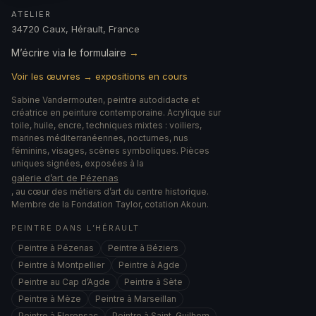
ATELIER
34720 Caux, Hérault, France
M’écrire via le formulaire
→
Voir les œuvres → expositions en cours
Sabine Vandermouten, peintre autodidacte et
créatrice en peinture contemporaine. Acrylique sur
toile, huile, encre, techniques mixtes : voiliers,
marines méditerranéennes, nocturnes, nus
féminins, visages, scènes symboliques. Pièces
uniques signées, exposées à la
galerie d’art de Pézenas
, au cœur des métiers d’art du centre historique.
Membre de la Fondation Taylor, cotation Akoun.
PEINTRE DANS L’HÉRAULT
Peintre à Pézenas
Peintre à Béziers
Peintre à Montpellier
Peintre à Agde
Peintre au Cap d’Agde
Peintre à Sète
Peintre à Mèze
Peintre à Marseillan
Peintre à Florensac
Peintre à Saint-Guilhem