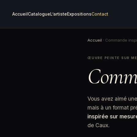
Accueil
Catalogue
L’artiste
Expositions
Contact
Accueil
·
Commande inspi
ŒUVRE PEINTE SUR M
Comm
Vous avez aimé une 
mais à un format p
inspirée sur mesur
de Caux.