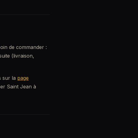
esoin de commander :
ite (livraison,
s sur la
page
ier Saint Jean à