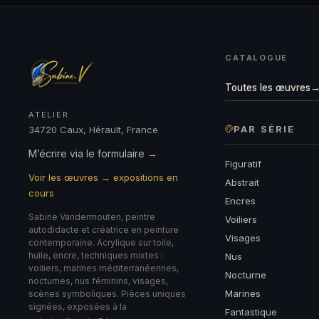
CATALOGUE
Toutes les œuvres
ATELIER
PAR SÉRIE
34720 Caux, Hérault, France
M’écrire via le formulaire
→
Figuratif
Voir les œuvres → expositions en
Abstrait
cours
Encres
Sabine Vandermouten, peintre
Voiliers
autodidacte et créatrice en peinture
Visages
contemporaine. Acrylique sur toile,
huile, encre, techniques mixtes :
Nus
voiliers, marines méditerranéennes,
Nocturne
nocturnes, nus féminins, visages,
Marines
scènes symboliques. Pièces uniques
signées, exposées à la
Fantastique