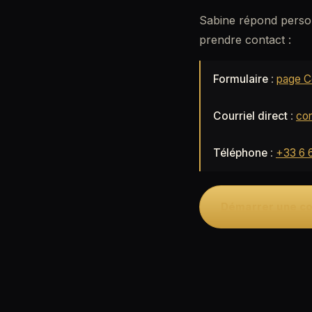
Sabine répond person
prendre contact :
Formulaire
:
page C
Courriel direct
:
con
Téléphone
:
+33 6 
Démarrer une 